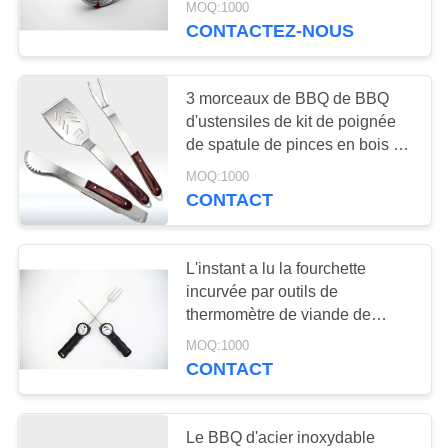
MOQ:1000
Digital
CONTACTEZ-NOUS
3 morceaux de BBQ de BBQ
d'ustensiles de kit de poignée
de spatule de pinces en bois de
fourchette faciles à laver
MOQ:1000
CONTACT
L'instant a lu la fourchette
incurvée par outils de
thermomètre de viande de
forme de corps de BBQ de
MOQ:1000
Trident
CONTACT
Le BBQ d'acier inoxydable