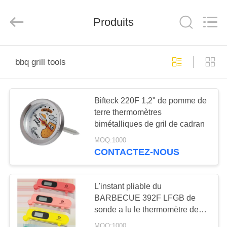
(Shen
Zhen)
Co.,
Produits
Ltd..
All
Rights
Reserved.
Developed
À
by
ECER
bbq grill tools
LA
MAISON
Bifteck 220F 1,2" de pomme de
terre thermomètres
PRODUITS
bimétalliques de gril de cadran
MOQ:1000
VIDÉOS
CONTACTEZ-NOUS
À
L'instant pliable du
PROPOS
BARBECUE 392F LFGB de
sonde a lu le thermomètre de
DE
viande
MOQ:1000