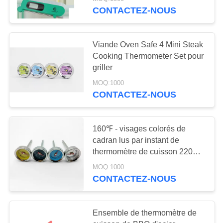
NOUS
CONTACTEZ-NOUS
VISITE
Viande Oven Safe 4 Mini Steak
DE
Cooking Thermometer Set pour
L'USINE
griller
MOQ:1000
CONTACTEZ-NOUS
CONTRÔLE
DE
160℉ - visages colorés de
LA
cadran lus par instant de
QUALITÉ
thermomètre de cuisson 220℉
pour griller personnalisé
MOQ:1000
NOUVELLES
CONTACTEZ-NOUS
LES
Ensemble de thermomètre de