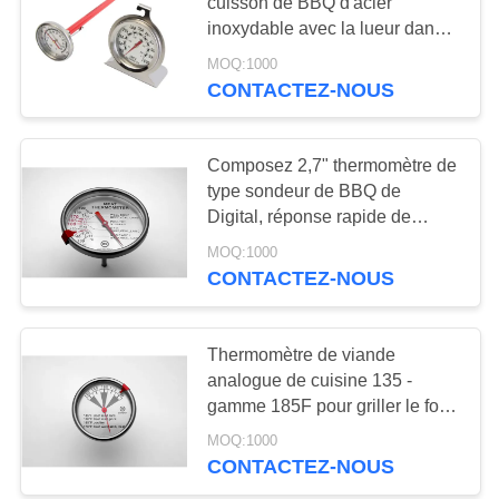
cuisson de BBQ d'acier
AFFAIRES
inoxydable avec la lueur dans
les cadrans foncés
MOQ:1000
DEMANDEZ
CONTACTEZ-NOUS
UN DEVIS
Composez 2,7" thermomètre de
PLAN
type sondeur de BBQ de
Digital, réponse rapide de
DU
thermomètre analogue de
MOQ:1000
SITE
cadran
CONTACTEZ-NOUS
PRIVACY
Thermomètre de viande
POLICY
analogue de cuisine 135 -
gamme 185F pour griller le four
de tabagisme
MOQ:1000
CONTACTEZ-NOUS