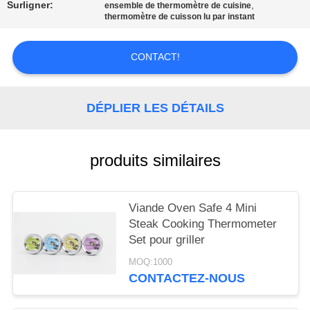
AFFAIRES
Surligner:
,
ensemble de thermomètre de cuisine
thermomètre de cuisson lu par instant
DEMANDEZ
CONTACT!
UN DEVIS
DÉPLIER LES DÉTAILS
PLAN
DU
produits similaires
SITE
PRIVACY
Viande Oven Safe 4 Mini
Steak Cooking Thermometer
POLICY
Set pour griller
MOQ:1000
CONTACTEZ-NOUS