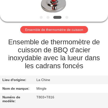
NOUS
VISITE
DE
Ensemble de thermomètre de cuisson
L'USINE
Ensemble de thermomètre de
CONTRÔLE
cuisson de BBQ d'acier
DE
inoxydable avec la lueur dans
LA
les cadrans foncés
QUALITÉ
Lieu d'origine:
La Chine
NOUVELLES
Nom de marque:
Mingle
Numéro de
T803+T816
modèle:
LES