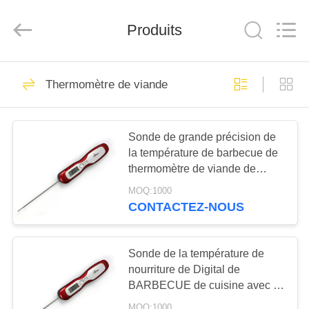
(Shen
Zhen)
Co.,
Ltd..
Produits
All
Rights
Reserved.
Developed
À
by
15
ECER
Thermomètre de viande
LA
Mélanger le
MAISON
thermomètre
Sonde de grande précision de
la température de barbecue de
PRODUITS
thermomètre de viande de
230C Digital
MOQ:1000
VIDÉOS
CONTACTEZ-NOUS
23
Thermomètre de
À
Sonde de la température de
PROPOS
nourriture de Digital de
four
BARBECUE de cuisine avec la
DE
production d'électricité
MOQ:1000