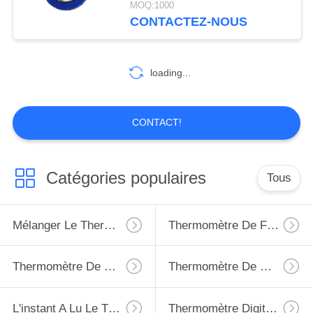
MOQ:1000
CONTACTEZ-NOUS
11
thermomètre à vin
loading...
CONTACT!
10
Catégories populaires
Tous
Thermomètre de lait
de bébé
Mélanger Le Thermomètre
Thermomètre De Four
Thermomètre De Viande
Thermomètre De Congélateur De Réfrigérateur
L'instant A Lu Le Thermomètre Numérique
Thermomètre Digital Étanche