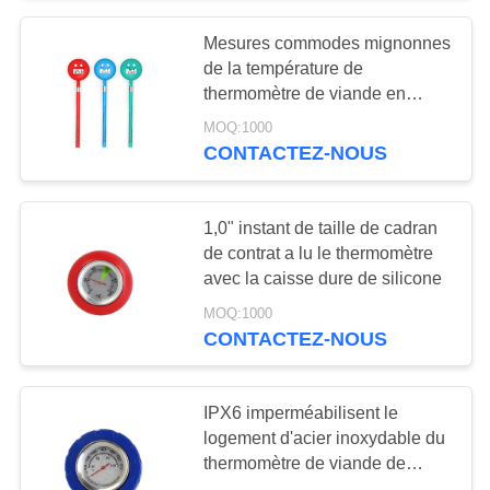
Mesures commodes mignonnes
11
de la température de
La sucrerie cuisent
thermomètre de viande en
quelques secondes
MOQ:1000
le thermomètre à la
CONTACTEZ-NOUS
friteuse
1,0" instant de taille de cadran
de contrat a lu le thermomètre
avec la caisse dure de silicone
23
MOQ:1000
CONTACTEZ-NOUS
Thermomètre de gril
IPX6 imperméabilisent le
logement d'acier inoxydable du
thermomètre de viande de
service de traiteur 304