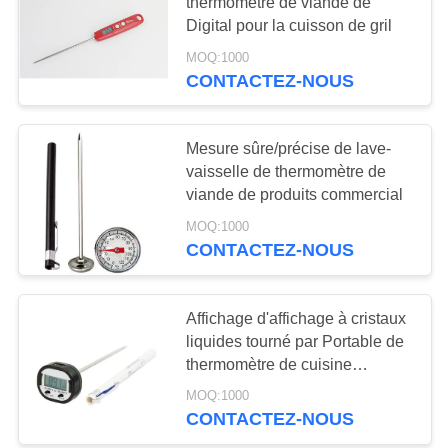
thermomètre de viande de
AFFAIRES
Digital pour la cuisson de gril
MOQ:1000
35
DEMANDEZ
CONTACTEZ-NOUS
L'instant a lu le
UN DEVIS
thermomètre
Mesure sûre/précise de lave-
PLAN
vaisselle de thermomètre de
numérique
viande de produits commercial
DU
MOQ:1000
SITE
CONTACTEZ-NOUS
17
PRIVACY
thermomètre digital
Affichage d'affichage à cristaux
POLICY
liquides tourné par Portable de
étanche
thermomètre de cuisine
familiale de BBQ grand pour la
MOQ:1000
lecture facile
CONTACTEZ-NOUS