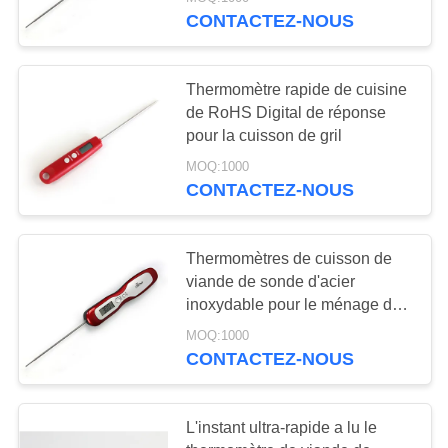
NOUS
automatique
CONTACTEZ-NOUS
VISITE
31
Thermomètre rapide de cuisine
DE
de RoHS Digital de réponse
Thermomètre de
L'USINE
pour la cuisson de gril
viande
MOQ:1000
CONTACTEZ-NOUS
CONTRÔLE
DE
Thermomètres de cuisson de
LA
viande de sonde d'acier
QUALITÉ
10
inoxydable pour le ménage de
cuisine
Thermomètre de
MOQ:1000
NOUVELLES
CONTACTEZ-NOUS
congélateur de
réfrigérateur
LES
L'instant ultra-rapide a lu le