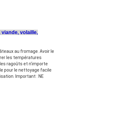
iande, volaille,
gâteaux au fromage. Avoir le
urer les températures
les ragoûts et n'importe
e pour le nettoyage facile
isation. Important : NE