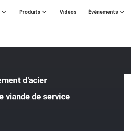
Produits
Vidéos
Événements
rméabilisent Le Logement D'acier Inoxydable Du Thermomètre De Vian
ement d'acier
 viande de service