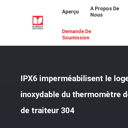
A Propos De
Aperçu
Nous
Demande De
Aperçu
/
Produits
/
Thermomètre De Viande
/
IPX6 Impe
Soumission
IPX6 imperméabilisent le log
inoxydable du thermomètre de
de traiteur 304