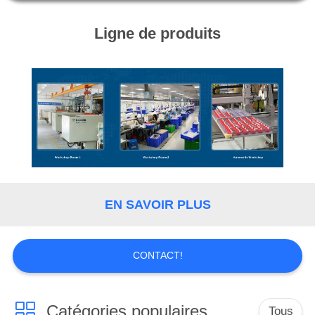
NOUS
Ligne de produits
VISITE
DE
L'USINE
CONTRÔLE
DE
LA
EN SAVOIR PLUS
QUALITÉ
NOUVELLES
CONTACT!
LES
Catégories populaires
Tous