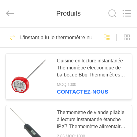
Zhen)
Co.,
Ltd..
Produits
All
Rights
Reserved.
Developed
by
À
15
ECER
L'instant a lu le thermomètre numérique
LA
Mélanger le
MAISON
thermomètre
Cuisine en lecture instantanée
Thermomètre électronique de
PRODUITS
barbecue Bbq Thermomètres
numériques de viande pour
MOQ:1000
VIDÉOS
cuisson de cuisine
CONTACTEZ-NOUS
23
Thermomètre de
À
Thermomètre de viande pliable
PROPOS
à lecture instantanée étanche
four
IPX7 Thermomètre alimentaire
DE
LCD numérique rétroéclairage
2.85 MOQ:1000