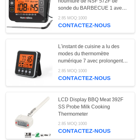
nourriture de NSF 572F de
AFFAIRES
sonde du BARBECUE 1 avec
le contre-jour
2.85 MOQ:1000
35
DEMANDEZ
CONTACTEZ-NOUS
L'instant a lu le
UN DEVIS
thermomètre
L'instant de cuisine a lu des
PLAN
modes du thermomètre
numérique
numérique 7 avec prolongent la
DU
sonde
2.85 MOQ:1000
SITE
CONTACTEZ-NOUS
17
PRIVACY
thermomètre digital
LCD Display BBQ Meat 392F
POLICY
SS Probe Milk Cooking
étanche
Thermometer
2.85 MOQ:1000
CONTACTEZ-NOUS