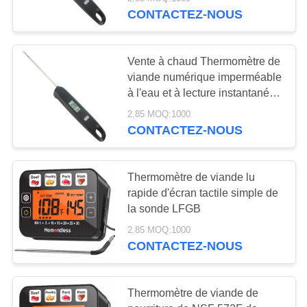
NOUS
pour cuisson
CONTACTEZ-NOUS
VISITE
31
Vente à chaud Thermomètre de
DE
viande numérique imperméable
Thermomètre de
L'USINE
à l'eau et à lecture instantanée
pour cuisine
viande
2.85 MOQ:1000
CONTACTEZ-NOUS
CONTRÔLE
DE
Thermomètre de viande lu
LA
rapide d'écran tactile simple de
QUALITÉ
10
la sonde LFGB
Thermomètre de
2.85 MOQ:1000
NOUVELLES
CONTACTEZ-NOUS
congélateur de
réfrigérateur
LES
Thermomètre de viande de