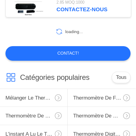
2.85 MOQ:1000
CONTACTEZ-NOUS
11
thermomètre à vin
loading...
CONTACT!
10
Catégories populaires
Tous
Thermomètre de lait
de bébé
Mélanger Le Thermomètre
Thermomètre De Four
Thermomètre De Viande
Thermomètre De Congélateur De Réfrigérateur
L'instant A Lu Le Thermomètre Numérique
Thermomètre Digital Étanche