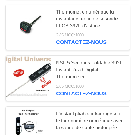
Thermomètre numérique lu
11
instantané réduit de la sonde
La sucrerie cuisent
LFGB 392F d'astuce
2.85 MOQ:1000
le thermomètre à la
CONTACTEZ-NOUS
friteuse
NSF 5 Seconds Foldable 392F
Instant Read Digital
Thermometer
23
2.85 MOQ:1000
CONTACTEZ-NOUS
Thermomètre de gril
L'instant pliable infrarouge a lu
le thermomètre numérique avec
la sonde de câble prolongée