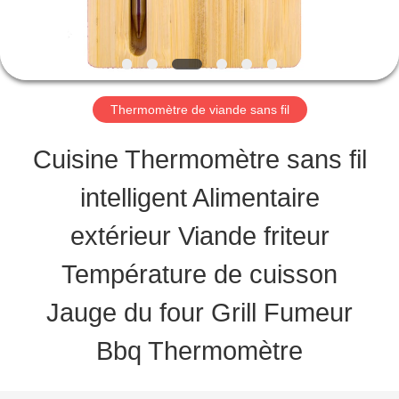
PROPOS
DE
NOUS
Thermomètre de viande sans fil
VISITE
Cuisine Thermomètre sans fil
DE
intelligent Alimentaire
L'USINE
extérieur Viande friteur
Température de cuisson
CONTRÔLE
Jauge du four Grill Fumeur
DE
Bbq Thermomètre
LA