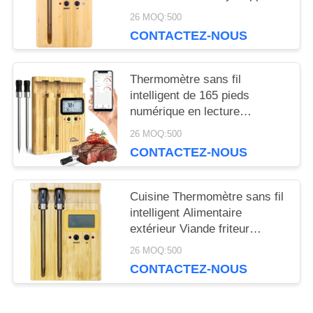
Moniteur Smart Thermomètre
SITE
26 MOQ:500
de barbecue
CONTACTEZ-NOUS
PRIVACY
Thermomètre sans fil
POLICY
intelligent de 165 pieds
numérique en lecture
instantanée Bluetooth
26 MOQ:500
Thermomètre de viande APP
CONTACTEZ-NOUS
Thermomètre à distance avec
poignée en céramique
Cuisine Thermomètre sans fil
intelligent Alimentaire
extérieur Viande friteur
Température de cuisson
26 MOQ:500
Jauge du four Grill Fumeur
CONTACTEZ-NOUS
Bbq Thermomètre