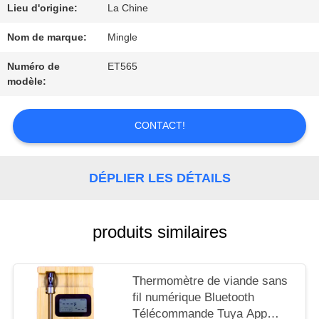
QUALITÉ
Lieu d'origine:
La Chine
Nom de marque:
Mingle
NOUVELLES
Numéro de
ET565
modèle:
LES
CONTACT!
AFFAIRES
DÉPLIER LES DÉTAILS
DEMANDEZ
UN DEVIS
produits similaires
PLAN
Thermomètre de viande sans
fil numérique Bluetooth
DU
Télécommande Tuya App