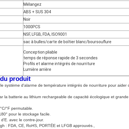
Mélangez
ABS + SUS 304
Noir
1000PCS
NSF, LFGB, FDA, ISO9001
sac à bulles/carte de boîtier blanc/boursouflure
Conception pliable
temps de réponse rapide de 3 secondes
Profils et alarme intégrés de nourriture
Lumière arrière
 du produit
et le système d'alarme de température intégrés de nourriture pour aider 
par la batterie au lithium rechargeable de capacité écologique et grande
. °C/°F permutable.
80° pour le stockage facile.
 d'E. avec le contre-jour.
High : FDA, CE, RoHS, PORTÉE et LFGB approuvés.,