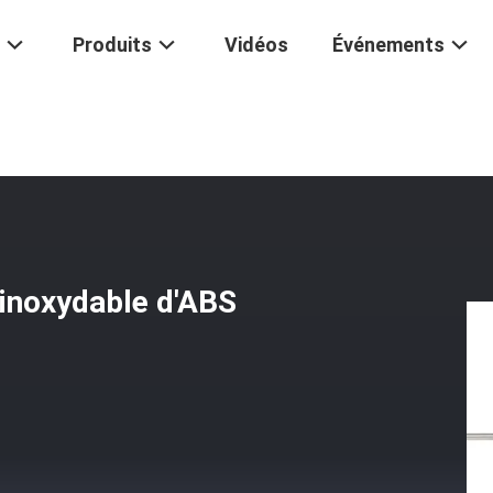
Produits
Vidéos
Événements
rique
/
Matériel Lu Instantané D'acier Inoxydable D'ABS De Thermom
r inoxydable d'ABS