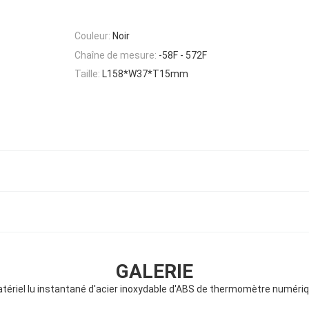
Couleur:
Noir
Chaîne de mesure:
-58F - 572F
Taille:
L158*W37*T15mm
GALERIE
tériel lu instantané d'acier inoxydable d'ABS de thermomètre numéri