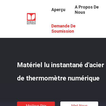
A Propos De
Aperçu
Nous
Demande De
Aperçu
/
Produits
/
L'instant A Lu Le Thermomètre Numé
Soumission
Matériel lu instantané d'acie
de thermomètre numérique
Meilleur Prix
Mail Nous