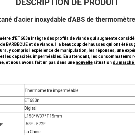
DESCRIPTION DE PRODUIT
ntané d'acier inoxydable d'ABS de thermomètr
ètre d'ET683n intègre des profils de viande qui augmente considé
n de BARBECUE et de viande. Il a beaucoup de hausses qui ont été s
, y compris l'expérience de manipulation, les réponses, une expér
 et les capacités imperméables. En attendant, les consommateurs 
e, et nous avons fait un pas dans une
nouvelle
situation
du marché 
Thermomètre imperméable
ET683n
Digital
L158*W37*T15mm
ge
-58F - 572F
La Chine