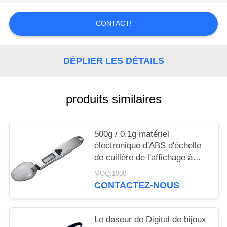
AFFAIRES
CONTACT!
DEMANDEZ
UN DEVIS
DÉPLIER LES DÉTAILS
PLAN
produits similaires
DU
SITE
500g / 0.1g matériel
électronique d'ABS d'échelle
PRIVACY
de cuillère de l'affichage à
POLICY
cristaux liquides Digital non
MOQ:1000
toxique
CONTACTEZ-NOUS
Le doseur de Digital de bijoux