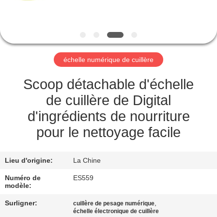
NOUS
VISITE
DE
échelle numérique de cuillère
L'USINE
Scoop détachable d'échelle
CONTRÔLE
de cuillère de Digital
DE
d'ingrédients de nourriture
LA
pour le nettoyage facile
QUALITÉ
Lieu d'origine:
La Chine
NOUVELLES
Numéro de
ES559
modèle:
Surligner:
,
LES
cuillère de pesage numérique
échelle électronique de cuillère