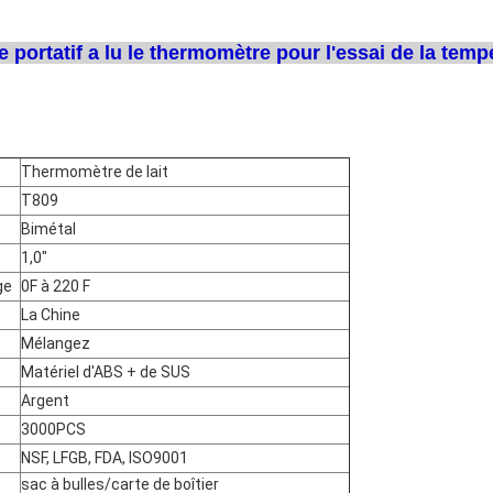
e portatif a lu le thermomètre pour l'essai de la tempé
Thermomètre de lait
T809
Bimétal
1,0"
ge
0F à 220 F
La Chine
Mélangez
Matériel d'ABS + de SUS
Argent
3000PCS
NSF, LFGB, FDA, ISO9001
sac à bulles/carte de boîtier