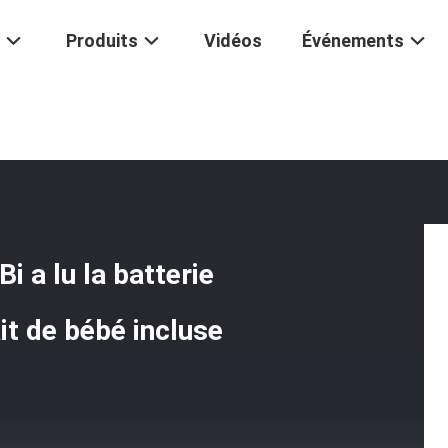
Produits
Vidéos
Événements
stant Portatif En Métal De Bi A Lu La Batterie Du Thermomètre LR44*1 
Bi a lu la batterie
t de bébé incluse