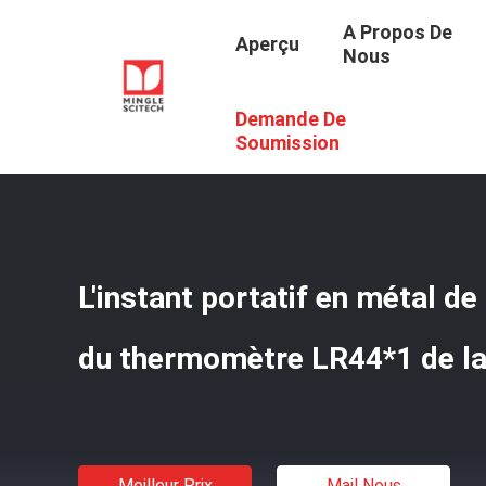
A Propos De
Aperçu
Nous
Demande De
Aperçu
/
Produits
/
Thermomètre De Lait De Bébé
/
L'in
Soumission
L'instant portatif en métal de 
du thermomètre LR44*1 de lai
Meilleur Prix
Mail Nous