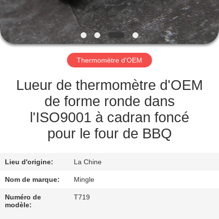
NOUS
VISITE
DE
Thermomètre d'OEM
L'USINE
Lueur de thermomètre d'OEM
CONTRÔLE
de forme ronde dans
DE
l'ISO9001 à cadran foncé
LA
pour le four de BBQ
QUALITÉ
Lieu d'origine:
La Chine
NOUVELLES
Nom de marque:
Mingle
Numéro de
T719
modèle:
LES