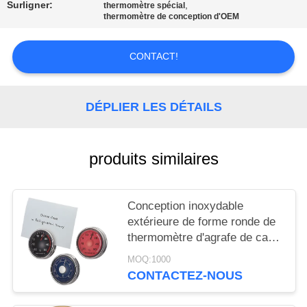
AFFAIRES
Surligner:
,
thermomètre spécial
thermomètre de conception d'OEM
DEMANDEZ
CONTACT!
UN DEVIS
DÉPLIER LES DÉTAILS
PLAN
DU
produits similaires
SITE
PRIVACY
Conception inoxydable
extérieure de forme ronde de
POLICY
thermomètre d'agrafe de carte
de thermomètre d'OEM
MOQ:1000
CONTACTEZ-NOUS