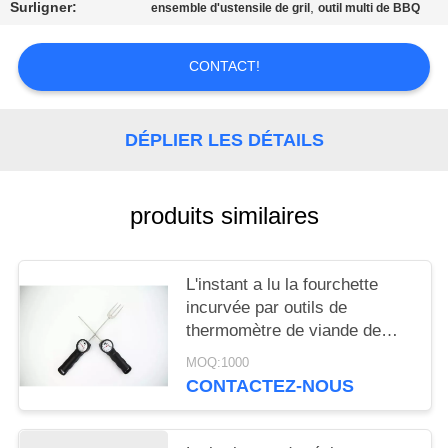
AFFAIRES
Surligner:
,
ensemble d'ustensile de gril
outil multi de BBQ
CONTACT!
DEMANDEZ
UN DEVIS
DÉPLIER LES DÉTAILS
PLAN
DU
produits similaires
SITE
L'instant a lu la fourchette
PRIVACY
incurvée par outils de
POLICY
thermomètre de viande de
forme de corps de BBQ de
MOQ:1000
Trident
CONTACTEZ-NOUS