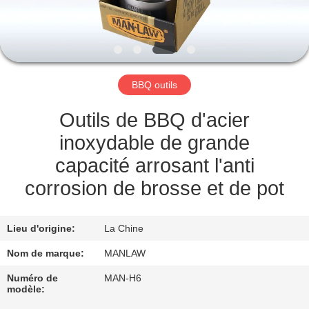
NOUS
VISITE
DE
BBQ outils
L'USINE
Outils de BBQ d'acier
CONTRÔLE
inoxydable de grande
DE
capacité arrosant l'anti
LA
corrosion de brosse et de pot
QUALITÉ
Lieu d'origine:
La Chine
NOUVELLES
Nom de marque:
MANLAW
Numéro de
MAN-H6
modèle:
LES