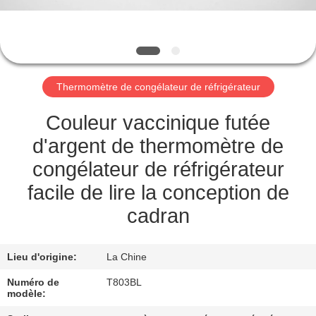
NOUS
VISITE
DE
Thermomètre de congélateur de réfrigérateur
L'USINE
Couleur vaccinique futée
CONTRÔLE
d'argent de thermomètre de
DE
congélateur de réfrigérateur
LA
facile de lire la conception de
QUALITÉ
cadran
NOUVELLES
Lieu d'origine:
La Chine
Numéro de
T803BL
modèle:
LES