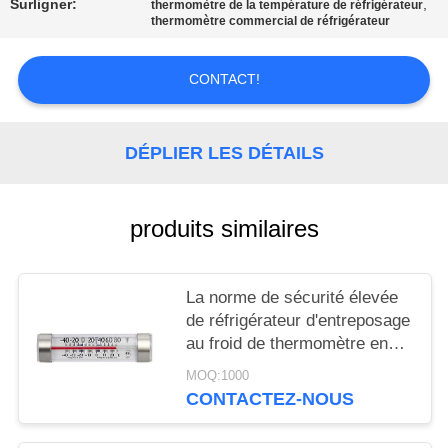
Surligner:
,
AFFAIRES
thermomètre de la température de réfrigérateur
thermomètre commercial de réfrigérateur
DEMANDEZ
CONTACT!
UN DEVIS
DÉPLIER LES DÉTAILS
PLAN
DU
produits similaires
SITE
PRIVACY
La norme de sécurité élevée
de réfrigérateur d'entreposage
POLICY
au froid de thermomètre en
verre de congélateur se
MOQ:1000
mélangent
CONTACTEZ-NOUS