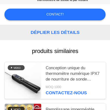
thermomètre de sonde lu par instant
AFFAIRES
CONTACT!
DEMANDEZ
UN DEVIS
DÉPLIER LES DÉTAILS
PLAN
DU
produits similaires
SITE
Conception unique du
PRIVACY
thermomètre numérique IPX7
de nourriture de sonde
POLICY
imperméable de la
MOQ:1000
température
CONTACTEZ-NOUS
Remplissage imperméable