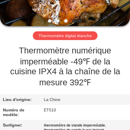
NOUS
VISITE
DE
Thermomètre digital étanche
L'USINE
Thermomètre numérique
CONTRÔLE
imperméable -49℉ de la
DE
cuisine IPX4 à la chaîne de la
LA
mesure 392℉
QUALITÉ
Lieu d'origine:
La Chine
NOUVELLES
Numéro de
ET510
modèle:
LES
Surligner:
,
thermomètre de viande imperméable